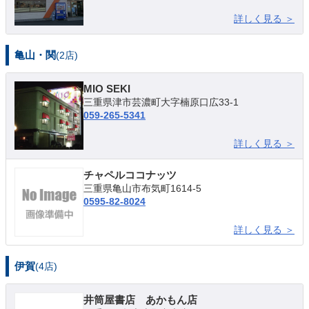
詳しく見る ＞
亀山・関
(2店)
MIO SEKI
三重県津市芸濃町大字楠原口広33-1
059-265-5341
詳しく見る ＞
チャペルココナッツ
三重県亀山市布気町1614-5
0595-82-8024
詳しく見る ＞
伊賀
(4店)
井筒屋書店 あかもん店