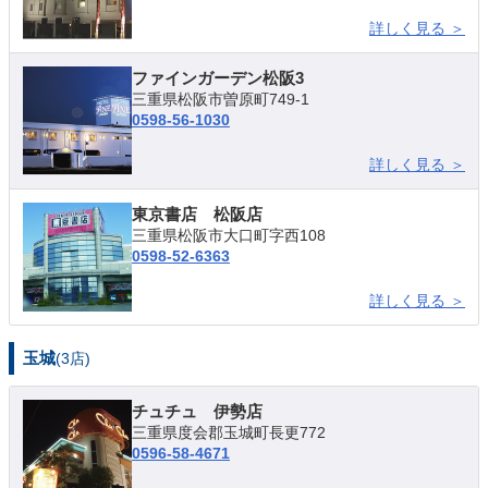
詳しく見る ＞
ファインガーデン松阪3
三重県松阪市曽原町749-1
0598-56-1030
詳しく見る ＞
東京書店 松阪店
三重県松阪市大口町字西108
0598-52-6363
詳しく見る ＞
玉城
(3店)
チュチュ 伊勢店
三重県度会郡玉城町長更772
0596-58-4671