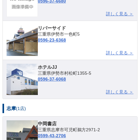
0596-37-6680
詳しく見る ＞
リバーサイド
三重県伊勢市一色町5
0596-23-6368
詳しく見る ＞
ホテルJJ
三重県伊勢市村松町1355-5
0596-37-6068
詳しく見る ＞
志摩
(1店)
中岡書店
三重県志摩市可児町鵜方2971-2
0599-43-2706