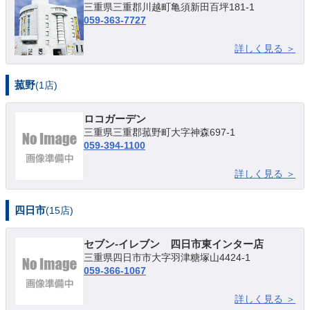
三重県三重郡川越町亀須新田百坪181-1
059-363-7727
詳しく見る ＞
菰野
(1店)
ロコガーデン
三重県三重郡菰野町大字神森697-1
059-394-1100
詳しく見る ＞
四日市
(15店)
セブン-イレブン 四日市東インター店
三重県四日市市大字羽津糖塚山4424-1
059-366-1067
詳しく見る ＞