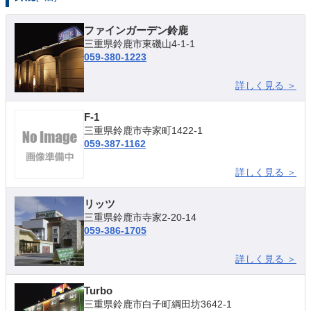
ファインガーデン鈴鹿
三重県鈴鹿市東磯山4-1-1
059-380-1223
詳しく見る ＞
F-1
三重県鈴鹿市寺家町1422-1
059-387-1162
詳しく見る ＞
リッツ
三重県鈴鹿市寺家2-20-14
059-386-1705
詳しく見る ＞
Turbo
三重県鈴鹿市白子町綱田坊3642-1