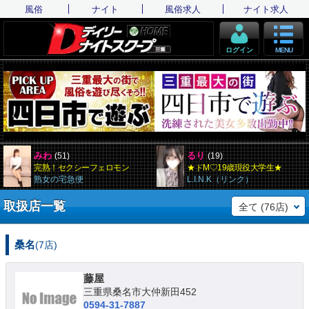
風俗
ナイト
風俗求人
ナイト求人
ログイン
MENU
みわ
るり
(51)
(19)
完熟！セクシーフェロモン
★ドM♡19歳現役大学生★
熟女の宅急便
L.I.N.K（リンク）
取扱店一覧
全て (76店)
桑名
(7店)
藤屋
三重県桑名市大仲新田452
0594-31-7887