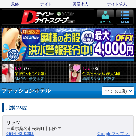
風俗
ナイト
風俗求人
ナイト求人
ログイン
MENU
いと
しほ
(27)
(38)
業界初×地元M系嬢♪
色気たっぷりの美人M嬢
MARS 伊勢本店
極嬢 S＆Ｍ 松阪店
ファッションホテル
全て (80店)
北勢
(23店)
リッツ
三重県桑名市長島町十日外面
0594-42-0262
Googleマップ ＞